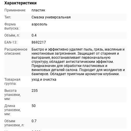
Характеристики
Применение:
пластик
Тип:
Смазка универсальная
Форма
аэрозоль
выпуска:
Объём, л:
0.4
EAN-13:
8692217
Расширенное
Быстро и эффективно удаляет пыль, грязь, масляные и
описание:
никотиновые загрязнения. Защищает от старения и
выгорания, восстанавливает первоначальную
структуру, обладает антистатическим эффектом.
Предназначен для обработки пластиковых и
виниловых деталей салона. Подходит для молдингов и
бамперов. Обладает приятным ароматом клубники.
Товарная
уход и очистка
группа:
Высота
235
упаковки,
мм:
Длина
50
упаковки,
мм:
Объем
0.7
упаковки, л: