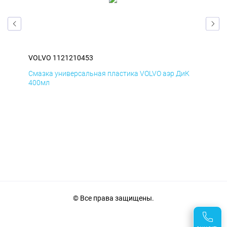
VOLVO 1121210453
VOL
мД
Смазка универсальная пластика VOLVO аэр ДиК
Сма
400мл
40
© Все права защищены.