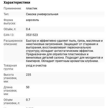
Характеристики
Применение:
пластик
Тип:
Смазка универсальная
Форма
аэрозоль
выпуска:
Объём, л:
0.4
EAN-13:
3531523
Расширенное
Быстро и эффективно удаляет пыль, грязь, масляные и
описание:
никотиновые загрязнения. Защищает от старения и
выгорания, восстанавливает первоначальную
структуру, обладает антистатическим эффектом.
Предназначен для обработки пластиковых и
виниловых деталей салона. Подходит для молдингов и
бамперов. Обладает приятным ароматом клубники.
Товарная
уход и очистка
группа:
Высота
235
упаковки,
мм:
Длина
50
упаковки,
мм:
Объем
0.7
упаковки, л: