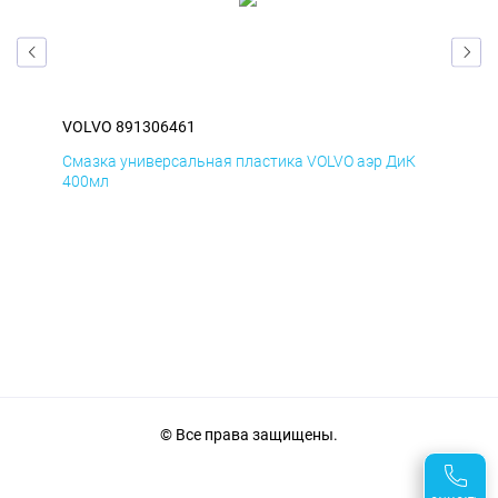
VOLVO 891306461
VOL
мД
Смазка универсальная пластика VOLVO аэр ДиК
Сма
400мл
40
© Все права защищены.