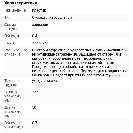
Характеристики
Применение:
пластик
Тип:
Смазка универсальная
Форма
аэрозоль
выпуска:
Объём, л:
0.4
EAN-13:
31323758
Расширенное
Быстро и эффективно удаляет пыль, грязь, масляные и
описание:
никотиновые загрязнения. Защищает от старения и
выгорания, восстанавливает первоначальную
структуру, обладает антистатическим эффектом.
Предназначен для обработки пластиковых и
виниловых деталей салона. Подходит для молдингов и
бамперов. Обладает приятным ароматом клубники.
Товарная
уход и очистка
группа:
Высота
235
упаковки,
мм:
Длина
50
упаковки,
мм:
Объем
0.7
упаковки, л: