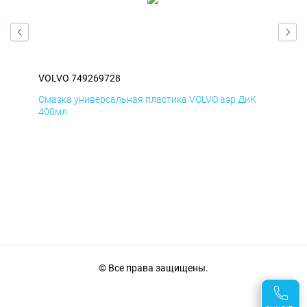
VOLVO 749269728
VOL
мД
Смазка универсальная пластика VOLVO аэр ДиК
Сма
400мл
40
© Все права защищены.