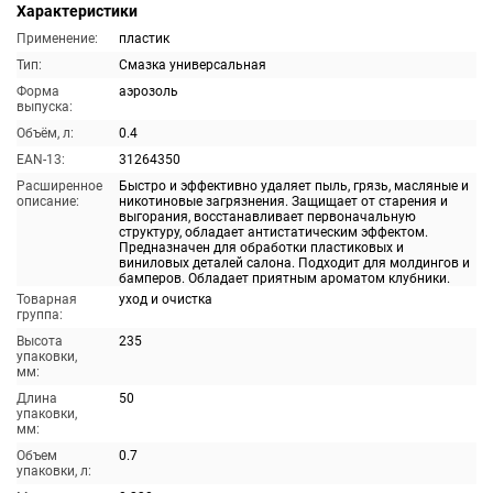
Характеристики
Применение:
пластик
Тип:
Смазка универсальная
Форма
аэрозоль
выпуска:
Объём, л:
0.4
EAN-13:
31264350
Расширенное
Быстро и эффективно удаляет пыль, грязь, масляные и
описание:
никотиновые загрязнения. Защищает от старения и
выгорания, восстанавливает первоначальную
структуру, обладает антистатическим эффектом.
Предназначен для обработки пластиковых и
виниловых деталей салона. Подходит для молдингов и
бамперов. Обладает приятным ароматом клубники.
Товарная
уход и очистка
группа:
Высота
235
упаковки,
мм:
Длина
50
упаковки,
мм:
Объем
0.7
упаковки, л: