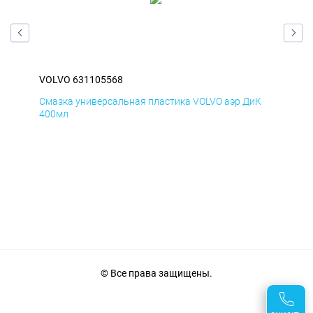
VOLVO 631105568
VOL
мД
Смазка универсальная пластика VOLVO аэр ДиК
Сма
400мл
40
© Все права защищены.