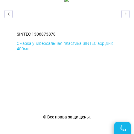
SINTEC 1306873878
SIN
мД
Смазка универсальная пластика SINTEC аэр ДиК
Сма
400мл
40
© Все права защищены.