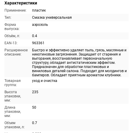
Характеристики
Применение:
пластик
Тип:
Смазка универсальная
Форма
аэрозоль
выпуска:
Объём, л:
0.4
EAN-13:
963361
Расширенное
Быстро и эффективно удаляет пыль, грязь, масляные и
описание:
никотиновые загрязнения. Защищает от старения и
выгорания, восстанавливает первоначальную
структуру, обладает антистатическим эффектом.
Предназначен для обработки пластиковых и
виниловых деталей салона. Подходит для молдингов и
бамперов. Обладает приятным ароматом клубники.
Товарная
уход и очистка
группа:
Высота
235
упаковки,
мм:
Длина
50
упаковки,
мм:
Объем
0.7
упаковки, л: