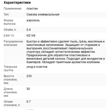
Характеристики
Применение:
пластик
Тип:
Смазка универсальная
Форма
аэрозоль
выпуска:
Объём, л:
0.4
EAN-13:
KE144
Расширенное
Быстро и эффективно удаляет пыль, грязь, масляные и
описание:
никотиновые загрязнения. Защищает от старения и
выгорания, восстанавливает первоначальную
структуру, обладает антистатическим эффектом.
Предназначен для обработки пластиковых и
виниловых деталей салона. Подходит для молдингов и
бамперов. Обладает приятным ароматом клубники.
Товарная
уход и очистка
группа:
Высота
235
упаковки,
мм:
Длина
50
упаковки,
мм:
Объем
0.7
упаковки, л: