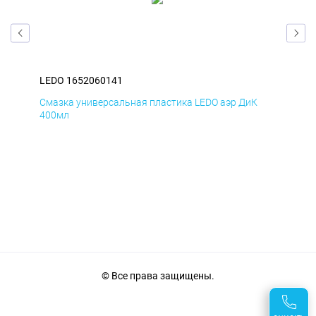
LEDO 1652060141
LED
Смазка универсальная пластика LEDO аэр ДиК
Сма
400мл
40
© Все права защищены.