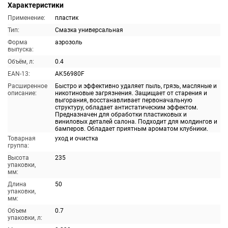
Характеристики
Применение:
пластик
Тип:
Смазка универсальная
Форма
аэрозоль
выпуска:
Объём, л:
0.4
EAN-13:
AK56980F
Расширенное
Быстро и эффективно удаляет пыль, грязь, масляные и
описание:
никотиновые загрязнения. Защищает от старения и
выгорания, восстанавливает первоначальную
структуру, обладает антистатическим эффектом.
Предназначен для обработки пластиковых и
виниловых деталей салона. Подходит для молдингов и
бамперов. Обладает приятным ароматом клубники.
Товарная
уход и очистка
группа:
Высота
235
упаковки,
мм:
Длина
50
упаковки,
мм:
Объем
0.7
упаковки, л: