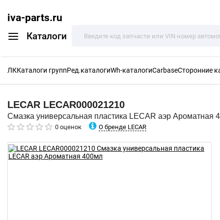
iva-parts.ru
Каталоги
ЛК
Каталоги групп
Ред.каталоги
Wh-каталоги
Carbase
Сторонние к
LECAR
LECAR000021210
Смазка универсальная пластика LECAR аэр Ароматная 
О бренде LECAR
0 оценок