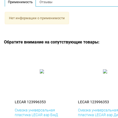
Применимость
Отзывы
Нет информации о применимости
Обратите внимание на сопутствующие товары:
LECAR 123996353
LECAR 123996353
Смазка универсальная
Смазка универсальна
пластика LECAR аэр БмД
пластика LECAR аэр Д