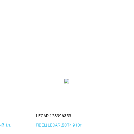
LECAR 123996353
й 1л.
ПВЕЦ LECAR ДОТ4 910г