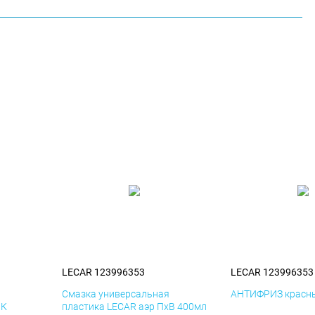
LECAR 123996353
LECAR 123996353
я
Смазка универсальная
АНТИФРИЗ красны
иК
пластика LECAR аэр ПхВ 400мл