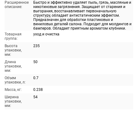
Расширенное
Быстро и эффективно удаляет пыль, грязь, масляные и
описание:
никотиновые загрязнения. Защищает от старения и
выгорания, восстанавливает первоначальную
структуру, обладает антистатическим эффектом.
Предназначен для обработки пластиковых и
виниловых деталей салона. Подходит для молдингов и
бамперов. Обладает приятным ароматом клубники.
Товарная
уход и очистка
группа:
Высота
235
упаковки,
мм:
Длина
50
упаковки,
мм:
Объем
0.7
упаковки, л:
Масса, кг:
0.238
Ширина
54
упаковки,
мм: