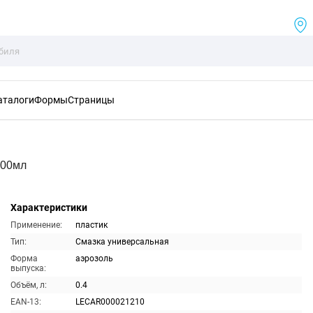
аталоги
Формы
Страницы
400мл
Характеристики
Применение:
пластик
Тип:
Смазка универсальная
Форма
аэрозоль
выпуска:
Объём, л:
0.4
EAN-13:
LECAR000021210