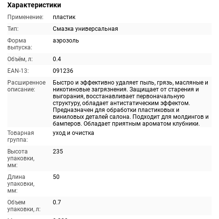
Характеристики
Применение:
пластик
Тип:
Смазка универсальная
Форма
аэрозоль
выпуска:
Объём, л:
0.4
EAN-13:
091236
Расширенное
Быстро и эффективно удаляет пыль, грязь, масляные и
описание:
никотиновые загрязнения. Защищает от старения и
выгорания, восстанавливает первоначальную
структуру, обладает антистатическим эффектом.
Предназначен для обработки пластиковых и
виниловых деталей салона. Подходит для молдингов и
бамперов. Обладает приятным ароматом клубники.
Товарная
уход и очистка
группа:
Высота
235
упаковки,
мм:
Длина
50
упаковки,
мм:
Объем
0.7
упаковки, л: