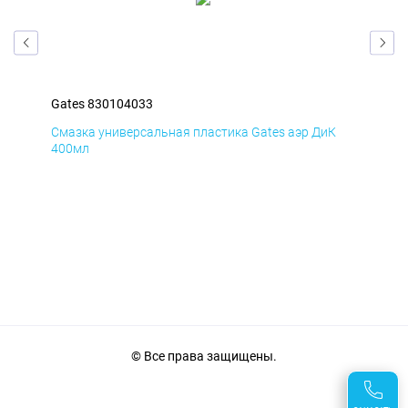
Gates 830104033
Gat
Д
Смазка универсальная пластика Gates аэр ДиК
Сма
400мл
40
© Все права защищены.