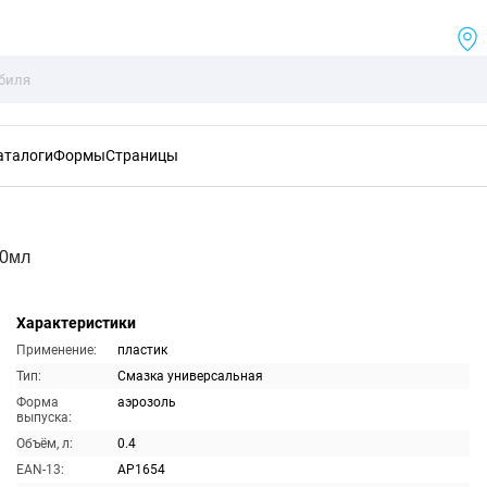
аталоги
Формы
Страницы
00мл
Характеристики
Применение:
пластик
Тип:
Смазка универсальная
Форма
аэрозоль
выпуска:
Объём, л:
0.4
EAN-13:
AP1654