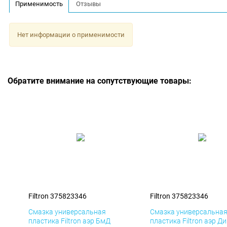
Применимость
Отзывы
Нет информации о применимости
Обратите внимание на сопутствующие товары:
Filtron 375823346
Filtron 375823346
Смазка универсальная
Смазка универсальна
пластика Filtron аэр БмД
пластика Filtron аэр Д