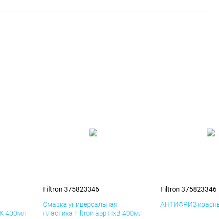
Filtron 375823346
Filtron 375823346
я
Смазка универсальная
АНТИФРИЗ красны
иК 400мл
пластика Filtron аэр ПхВ 400мл