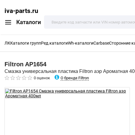
iva-parts.ru
Каталоги
ЛК
Каталоги групп
Ред.каталоги
Wh-каталоги
Carbase
Сторонние к
Filtron
AP1654
Смазка универсальная пластика Filtron аэр Ароматная 4
О бренде Filtron
0 оценок