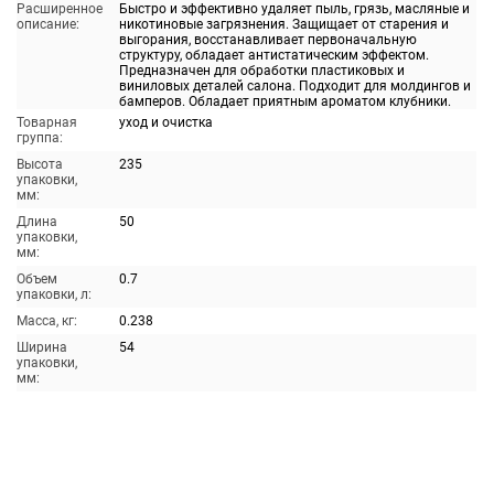
Расширенное
Быстро и эффективно удаляет пыль, грязь, масляные и
описание:
никотиновые загрязнения. Защищает от старения и
выгорания, восстанавливает первоначальную
структуру, обладает антистатическим эффектом.
Предназначен для обработки пластиковых и
виниловых деталей салона. Подходит для молдингов и
бамперов. Обладает приятным ароматом клубники.
Товарная
уход и очистка
группа:
Высота
235
упаковки,
мм:
Длина
50
упаковки,
мм:
Объем
0.7
упаковки, л:
Масса, кг:
0.238
Ширина
54
упаковки,
мм: