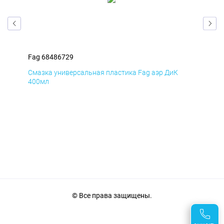
Fag 68486729
Fag
Смазка универсальная пластика Fag аэр ДиК
Сма
400мл
40
© Все права защищены.