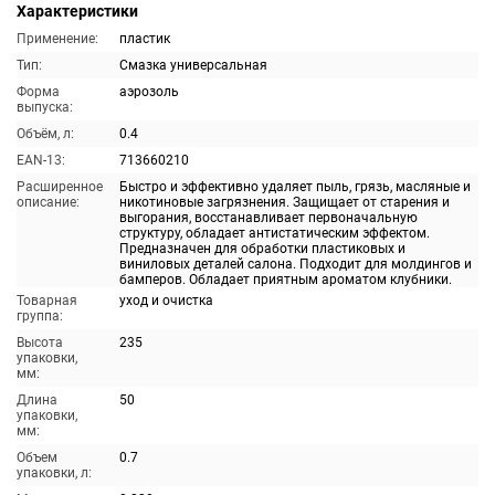
Характеристики
Применение:
пластик
Тип:
Смазка универсальная
Форма
аэрозоль
выпуска:
Объём, л:
0.4
EAN-13:
713660210
Расширенное
Быстро и эффективно удаляет пыль, грязь, масляные и
описание:
никотиновые загрязнения. Защищает от старения и
выгорания, восстанавливает первоначальную
структуру, обладает антистатическим эффектом.
Предназначен для обработки пластиковых и
виниловых деталей салона. Подходит для молдингов и
бамперов. Обладает приятным ароматом клубники.
Товарная
уход и очистка
группа:
Высота
235
упаковки,
мм:
Длина
50
упаковки,
мм:
Объем
0.7
упаковки, л: