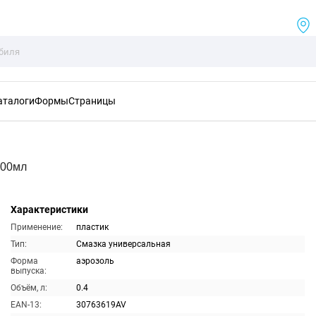
аталоги
Формы
Страницы
400мл
Характеристики
Применение:
пластик
Тип:
Смазка универсальная
Форма
аэрозоль
выпуска:
Объём, л:
0.4
EAN-13:
30763619AV