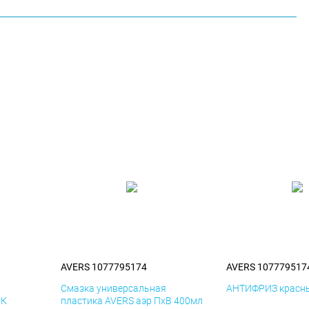
AVERS 1077795174
AVERS 107779517
я
Смазка универсальная
АНТИФРИЗ красны
иК
пластика AVERS аэр ПхВ 400мл