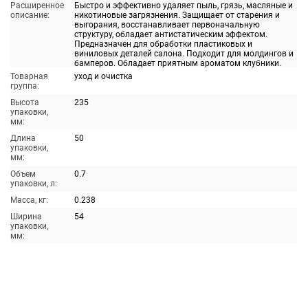
Расширенное
Быстро и эффективно удаляет пыль, грязь, масляные и
описание:
никотиновые загрязнения. Защищает от старения и
выгорания, восстанавливает первоначальную
структуру, обладает антистатическим эффектом.
Предназначен для обработки пластиковых и
виниловых деталей салона. Подходит для молдингов и
бамперов. Обладает приятным ароматом клубники.
Товарная
уход и очистка
группа:
Высота
235
упаковки,
мм:
Длина
50
упаковки,
мм:
Объем
0.7
упаковки, л:
Масса, кг:
0.238
Ширина
54
упаковки,
мм: