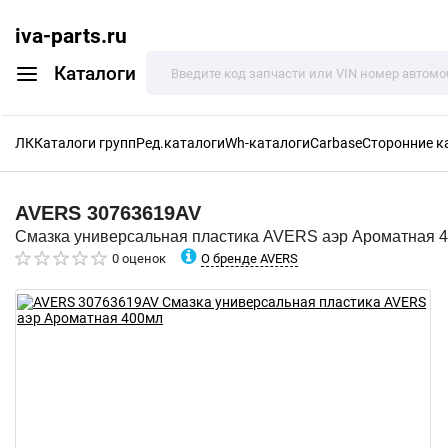
iva-parts.ru
Каталоги
ЛК
Каталоги групп
Ред.каталоги
Wh-каталоги
Carbase
Сторонние к
AVERS
30763619AV
Смазка универсальная пластика AVERS аэр Ароматная 
О бренде AVERS
0 оценок