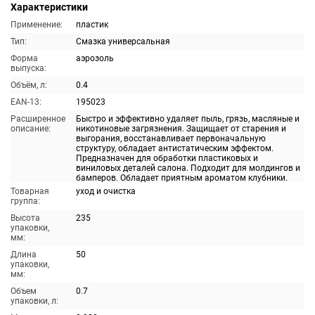
Характеристики
Применение:
пластик
Тип:
Смазка универсальная
Форма
аэрозоль
выпуска:
Объём, л:
0.4
EAN-13:
195023
Расширенное
Быстро и эффективно удаляет пыль, грязь, масляные и
описание:
никотиновые загрязнения. Защищает от старения и
выгорания, восстанавливает первоначальную
структуру, обладает антистатическим эффектом.
Предназначен для обработки пластиковых и
виниловых деталей салона. Подходит для молдингов и
бамперов. Обладает приятным ароматом клубники.
Товарная
уход и очистка
группа:
Высота
235
упаковки,
мм:
Длина
50
упаковки,
мм:
Объем
0.7
упаковки, л: