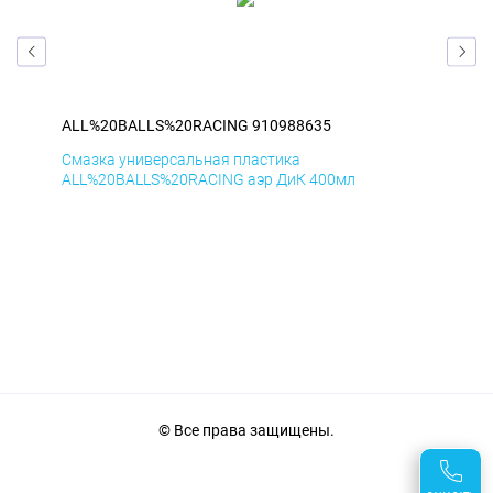
ALL%20BALLS%20RACING 910988635
AL
Смазка универсальная пластика
Сма
ALL%20BALLS%20RACING аэр ДиК 400мл
ALL
© Все права защищены.